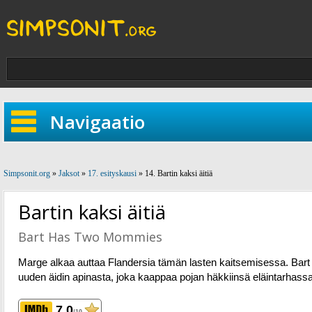
Navigaatio
Simpsonit.org
»
Jaksot
»
17. esityskausi
» 14. Bartin kaksi äitiä
Bartin kaksi äitiä
Bart Has Two Mommies
Marge alkaa auttaa Flandersia tämän lasten kaitsemisessa. Bart
uuden äidin apinasta, joka kaappaa pojan häkkiinsä eläintarhassa
7.0