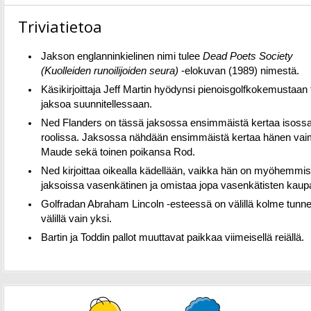
Triviatietoa
Jakson englanninkielinen nimi tulee
Dead Poets Society
(Kuolleiden runoilijoiden seura)
-elokuvan (1989) nimestä.
Käsikirjoittaja Jeff Martin hyödynsi pienoisgolfkokemustaan 
jaksoa suunnitellessaan.
Ned Flanders on tässä jaksossa ensimmäistä kertaa isoss
roolissa. Jaksossa nähdään ensimmäistä kertaa hänen va
Maude sekä toinen poikansa Rod.
Ned kirjoittaa oikealla kädellään, vaikka hän on myöhemmi
jaksoissa vasenkätinen ja omistaa jopa vasenkätisten kaup
Golfradan Abraham Lincoln -esteessä on välillä kolme tunnel
välillä vain yksi.
Bartin ja Toddin pallot muuttavat paikkaa viimeisellä reiällä.