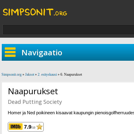
Navigaatio
Simpsonit.org
»
Jaksot
»
2. esityskausi
» 6. Naapurukset
Naapurukset
Dead Putting Society
Homer ja Ned poikineen kisaavat kaupungin pienoisgolfherruudes
7.9
/10