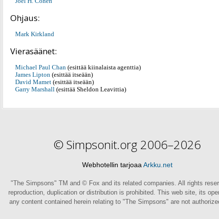
Joel H. Cohen
Ohjaus:
Mark Kirkland
Vierasäänet:
Michael Paul Chan
(esittää kiinalaista agenttia)
James Lipton
(esittää itseään)
David Mamet
(esittää itseään)
Garry Marshall
(esittää Sheldon Leavittia)
© Simpsonit.org 2006–2026
Webhotellin tarjoaa
Arkku.net
"The Simpsons" TM and © Fox and its related companies. All rights rese
reproduction, duplication or distribution is prohibited. This web site, its op
any content contained herein relating to "The Simpsons" are not authoriz