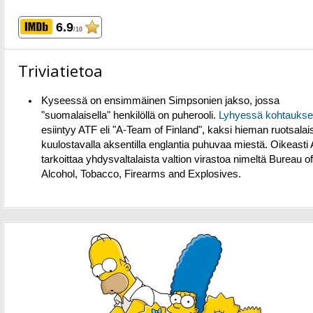
6.9
/10
Triviatietoa
Kyseessä on ensimmäinen Simpsonien jakso, jossa
"suomalaisella" henkilöllä on puherooli.
Lyhyessä kohtauks
esiintyy ATF eli "A-Team of Finland", kaksi hieman ruotsalai
kuulostavalla aksentilla englantia puhuvaa miestä. Oikeasti
tarkoittaa yhdysvaltalaista valtion virastoa nimeltä Bureau of
Alcohol, Tobacco, Firearms and Explosives.