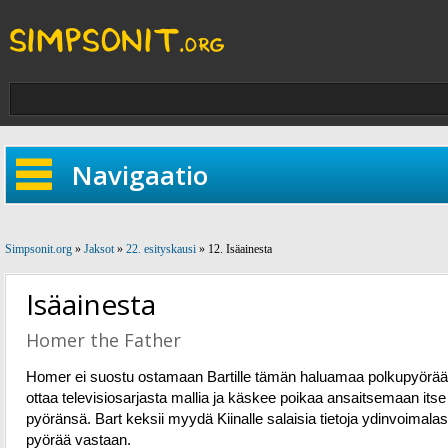
Navigaatio
Simpsonit.org
»
Jaksot
»
22. esityskausi
» 12. Isäainesta
Isäainesta
Homer the Father
Homer ei suostu ostamaan Bartille tämän haluamaa polkupyörää
ottaa televisiosarjasta mallia ja käskee poikaa ansaitsemaan itse
pyöränsä. Bart keksii myydä Kiinalle salaisia tietoja ydinvoimalas
pyörää vastaan.