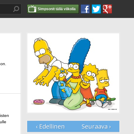
Simpsonit tällä viikolla
mon.
isten
ulle
‹ Edellinen
Seuraava ›