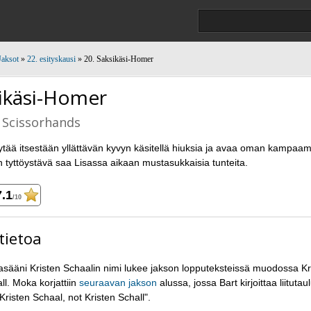
Jaksot
»
22. esityskausi
» 20. Saksikäsi-Homer
ikäsi-Homer
Scissorhands
tää itsestään yllättävän kyvyn käsitellä hiuksia ja avaa oman kampaa
 tyttöystävä saa Lisassa aikaan mustasukkaisia tunteita.
7.1
/10
tietoa
asääni Kristen Schaalin nimi lukee jakson lopputeksteissä muodossa Kr
ll. Moka korjattiin
seuraavan jakson
alussa, jossa Bart kirjoittaa liitutaul
s Kristen Schaal, not Kristen Schall".