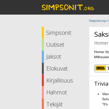
Simpsonit.org
»
Simpsonit
Saks
Homer 
Uutiset
Homer löy
Jaksot
Milhousen
Elokuvat
Kirjallisuus
Trivia
Hahmot
Vier
Scha
Tekijät
"It'