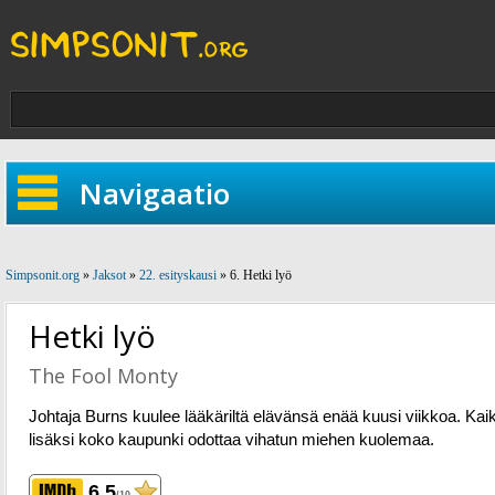
Navigaatio
Simpsonit.org
»
Jaksot
»
22. esityskausi
» 6. Hetki lyö
Hetki lyö
The Fool Monty
Johtaja Burns kuulee lääkäriltä elävänsä enää kuusi viikkoa. Kai
lisäksi koko kaupunki odottaa vihatun miehen kuolemaa.
6.5