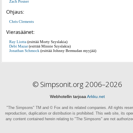
Zach Posner
Ohjaus:
Chris Clements
Vierasäänet:
Ray Liotta
(esittää Morty Szyslakia)
Debi Mazar
(esittää Minnie Szyslakia)
Jonathan Schmock
(esittää Johnny Bermudan myyjää)
© Simpsonit.org 2006–2026
Webhotellin tarjoaa
Arkku.net
"The Simpsons" TM and © Fox and its related companies. All rights rese
reproduction, duplication or distribution is prohibited. This web site, its op
any content contained herein relating to "The Simpsons" are not authoriz