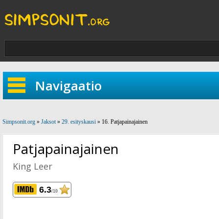
Navigaatio
Simpsonit.org
»
Jaksot
»
29. esityskausi
» 16. Patjapainajainen
Patjapainajainen
King Leer
6.3
/10