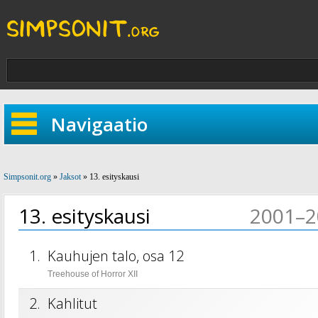
Navigaatio
Simpsonit.org
»
Jaksot
» 13. esityskausi
13. esityskausi
2001–2
1.
Kauhujen talo, osa 12
Treehouse of Horror XII
2.
Kahlitut