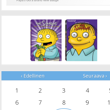
Papa's Got a Brand New Badge
‹ Edellinen
Seuraava ›
1
2
3
4
6
7
8
9