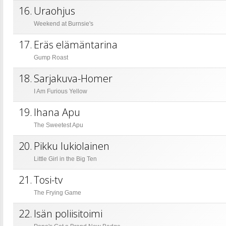
16.
Uraohjus
Weekend at Burnsie's
17.
Eräs elämäntarina
Gump Roast
18.
Sarjakuva-Homer
I Am Furious Yellow
19.
Ihana Apu
The Sweetest Apu
20.
Pikku lukiolainen
Little Girl in the Big Ten
21.
Tosi-tv
The Frying Game
22.
Isän poliisitoimi