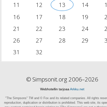
11
12
13
14
16
17
18
19
21
22
23
24
26
27
28
29
31
32
© Simpsonit.org 2006–2026
Webhotellin tarjoaa
Arkku.net
"The Simpsons" TM and © Fox and its related companies. All rights rese
reproduction, duplication or distribution is prohibited. This web site, its op