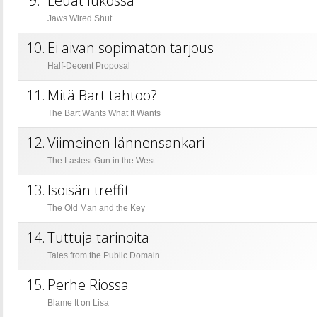
9.
Leuat lukossa
Jaws Wired Shut
10.
Ei aivan sopimaton tarjous
Half-Decent Proposal
11.
Mitä Bart tahtoo?
The Bart Wants What It Wants
12.
Viimeinen lännensankari
The Lastest Gun in the West
13.
Isoisän treffit
The Old Man and the Key
14.
Tuttuja tarinoita
Tales from the Public Domain
15.
Perhe Riossa
Blame It on Lisa