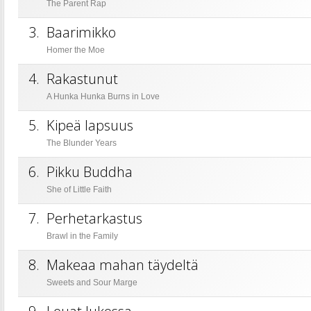
The Parent Rap
3.
Baarimikko
Homer the Moe
4.
Rakastunut
A Hunka Hunka Burns in Love
5.
Kipeä lapsuus
The Blunder Years
6.
Pikku Buddha
She of Little Faith
7.
Perhetarkastus
Brawl in the Family
8.
Makeaa mahan täydeltä
Sweets and Sour Marge