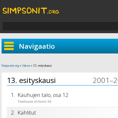
Navigaatio
Simpsonit.org
»
Jaksot
» 13. esityskausi
13. esityskausi
2001–2
1.
Kauhujen talo, osa 12
Treehouse of Horror XII
2.
Kahlitut