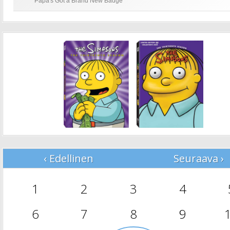
Papa's Got a Brand New Badge
‹ Edellinen
Seuraava ›
1
2
3
4
6
7
8
9