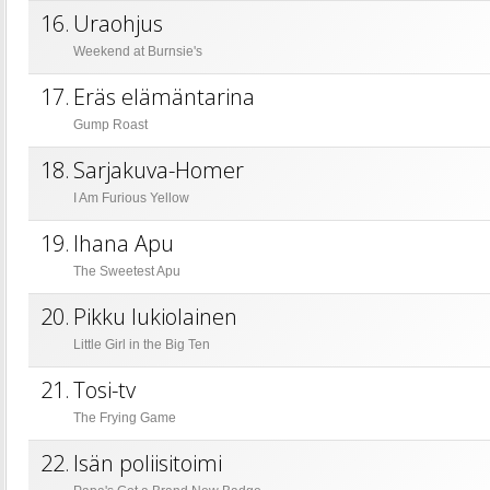
16.
Uraohjus
Weekend at Burnsie's
17.
Eräs elämäntarina
Gump Roast
18.
Sarjakuva-Homer
I Am Furious Yellow
19.
Ihana Apu
The Sweetest Apu
20.
Pikku lukiolainen
Little Girl in the Big Ten
21.
Tosi-tv
The Frying Game
22.
Isän poliisitoimi