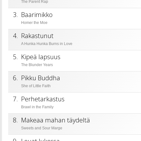
The Parent Rap
3.
Baarimikko
Homer the Moe
4.
Rakastunut
A Hunka Hunka Burns in Love
5.
Kipeä lapsuus
The Blunder Years
6.
Pikku Buddha
She of Little Faith
7.
Perhetarkastus
Brawl in the Family
8.
Makeaa mahan täydeltä
Sweets and Sour Marge