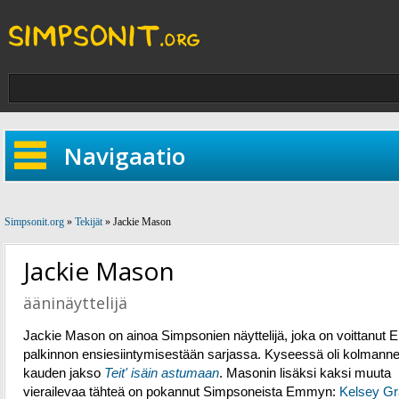
Navigaatio
Simpsonit.org
»
Tekijät
» Jackie Mason
Jackie Mason
ääninäyttelijä
Jackie Mason on ainoa Simpsonien näyttelijä, joka on voittanut
palkinnon ensiesiintymisestään sarjassa. Kyseessä oli kolmann
kauden jakso
Teit' isäin astumaan
. Masonin lisäksi kaksi muuta
vierailevaa tähteä on pokannut Simpsoneista Emmyn:
Kelsey G