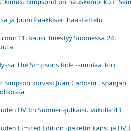
utkimus: Simpsonit on hauskempi kuin Sein
isa ja Jouni Paakkisen haastattelu
com: 11. kausi ilmestyy Suomessa 24.
uuta
elyssä The Simpsons Ride -simulaattori
 Simpson korvasi Juan Carlosin Espanjan
olikossa
auden DVD:n Suomen-julkaisu viikolla 43
auden Limited Edition -paketin kansi ja DVD