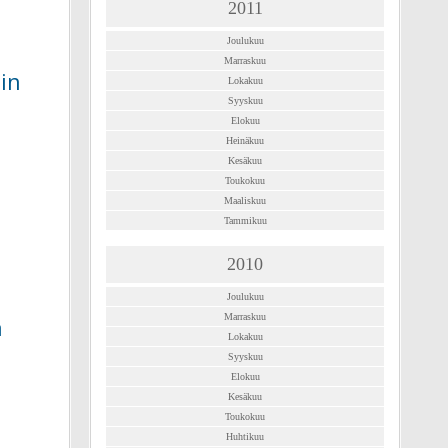
2011
Joulukuu
Marraskuu
in
Lokakuu
Syyskuu
Elokuu
Heinäkuu
Kesäkuu
Toukokuu
Maaliskuu
Tammikuu
2010
Joulukuu
Marraskuu
a
Lokakuu
Syyskuu
Elokuu
Kesäkuu
Toukokuu
Huhtikuu