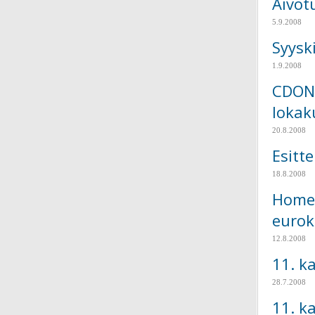
Aivot
5.9.2008
Syysk
1.9.2008
CDON.
lokak
20.8.2008
Esitt
18.8.2008
Homer
eurok
12.8.2008
11. k
28.7.2008
11. k