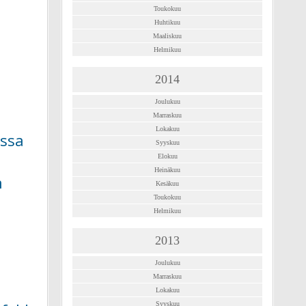
Toukokuu
Huhtikuu
Maaliskuu
Helmikuu
2014
Joulukuu
Marraskuu
Lokakuu
issa
Syyskuu
Elokuu
Heinäkuu
ä
Kesäkuu
Toukokuu
Helmikuu
2013
Joulukuu
Marraskuu
Lokakuu
Syyskuu