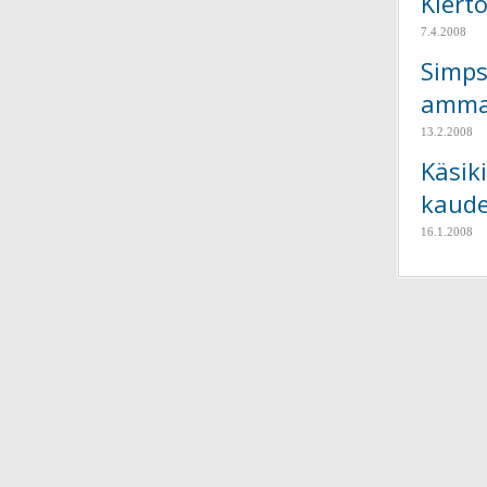
Kierto
7.4.2008
Simps
ammat
13.2.2008
Käsik
kaude
16.1.2008