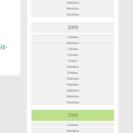
Maaliskuu
Helmikuu
Tammikuu
2009
Joulukuu
Marraskuu
it-
Lokakuu
Syyskuu
Elokuu
Heinäkuu
Kesäkuu
Toukokuu
Huhtikuu
Maaliskuu
Helmikuu
Tammikuu
2008
Joulukuu
Marraskuu