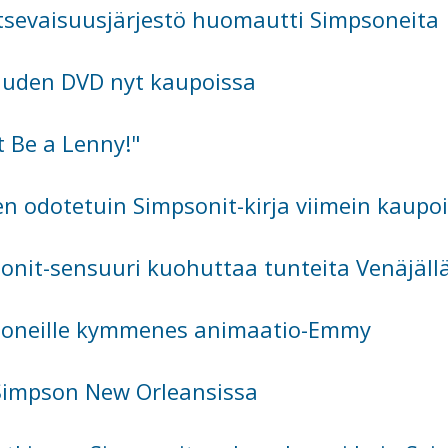
tsevaisuusjärjestö huomautti Simpsoneita
auden DVD nyt kaupoissa
t Be a Lenny!"
n odotetuin Simpsonit-kirja viimein kaupo
onit-sensuuri kuohuttaa tunteita Venäjäll
oneille kymmenes animaatio-Emmy
Simpson New Orleansissa