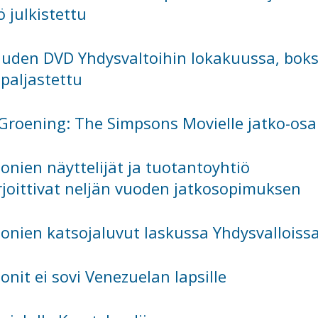
ö julkistettu
auden DVD Yhdysvaltoihin lokakuussa, boks
 paljastettu
Groening: The Simpsons Movielle jatko-osa
onien näyttelijät ja tuotantoyhtiö
irjoittivat neljän vuoden jatkosopimuksen
onien katsojaluvut laskussa Yhdysvalloiss
onit ei sovi Venezuelan lapsille