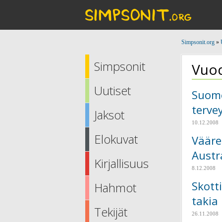
Simpsonit.org
»
Simpsonit
Vuod
Uutiset
Suome
tervey
Jaksot
10.12.2008
Elokuvat
Vääre
Austr
Kirjallisuus
8.12.2008
Skott
Hahmot
takia
Tekijät
26.11.2008