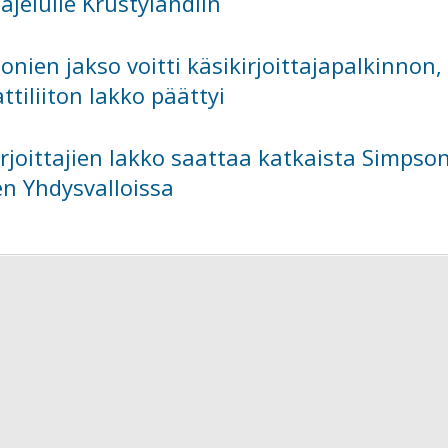
ajelulle Krustylandiin
onien jakso voitti käsikirjoittajapalkinnon,
tiliiton lakko päättyi
irjoittajien lakko saattaa katkaista Simpson
n Yhdysvalloissa