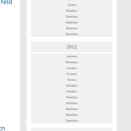
feld
Elokuu
Heinäkuu
Toukokuu
Maaliskuu
Helmikuu
Tammikuu
2012
Joulukuu
Marraskuu
Lokakuu
Syyskuu
Elokuu
Heinäkuu
Kesäkuu
Toukokuu
Huhtikuu
Maaliskuu
Helmikuu
Tammikuu
:n