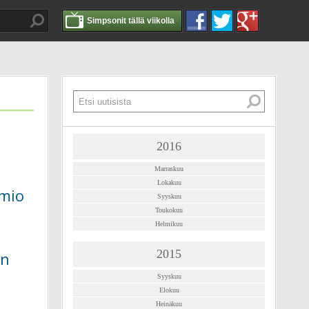
Simpsonit tällä viikolla
2016
Marraskuu
Lokakuu
omio
Syyskuu
Toukokuu
Helmikuu
2015
un
Syyskuu
Elokuu
Heinäkuu