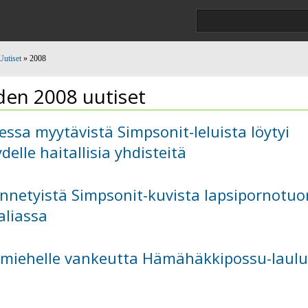
Uutiset
» 2008
en 2008 uutiset
ssa myytävistä Simpsonit-leluista löytyi
delle haitallisia yhdisteitä
nnetyistä Simpsonit-kuvista lapsipornotu
aliassa
imiehelle vankeutta Hämähäkkipossu-laul