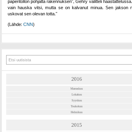
paperitollon pohjalta rakennuksen", Gehry valitteli haastattelussa.
vain hauska vitsi, mutta se on kalvanut minua. Sen jakson 
uskovat sen olevan totta."
(Lähde:
CNN
)
2016
Marraskuu
Lokakuu
Syyskuu
Toukokuu
Helmikuu
2015