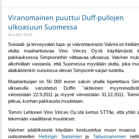
Viranomainen puuttui Duff-pullojen
ulkoasuun Suomessa
16.9.2011 18:29
Sosiaali- ja terveysalan lupa- ja valvontavirasto Valvira on kieltän
olutta maahantuovaa Vino Vinces Oy:tä käyttämästä tu
pakkauksessa Simpsoneihin viittaavaa ulkoasua. Valviran mu
alkoholilain vastaista, että Suomessa myydään olutta, joka mui
alaikäistenkin suosiossa olevan Simpsonit-sarjan tuotetta.
Maahantuojan on 50 000 euron sakon uhalla lopetettava Sim
ulkoasulla varustetun Duffin "aktiivinen myynninedistä
viimeistään 22.9.2011 ja myynti viimeistään 31.12.2011. Toimi
jatkua, kunhan pakkausta muutetaan.
Tommi Lehtonen Vino Vinces Oy:stä kertoo STT:lle, että yhtiö 
tekemään vaadittavat muutokset.
Valviran päätöksestä käydään keskustelua muun muassa a
uutisoineiden
Helsingin Sanomien
ja
Taloussanomien
nettis