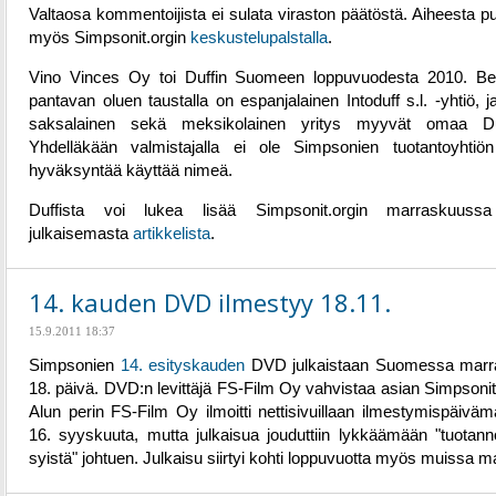
Valtaosa kommentoijista ei sulata viraston päätöstä. Aiheesta p
myös Simpsonit.orgin
keskustelupalstalla
.
Vino Vinces Oy toi Duffin Suomeen loppuvuodesta 2010. Be
pantavan oluen taustalla on espanjalainen Intoduff s.l. -yhtiö, 
saksalainen sekä meksikolainen yritys myyvät omaa Duf
Yhdelläkään valmistajalla ei ole Simpsonien tuotantoyhtiö
hyväksyntää käyttää nimeä.
Duffista voi lukea lisää Simpsonit.orgin marraskuuss
julkaisemasta
artikkelista
.
14. kauden DVD ilmestyy 18.11.
15.9.2011 18:37
Simpsonien
14. esityskauden
DVD julkaistaan Suomessa marr
18. päivä. DVD:n levittäjä FS-Film Oy vahvistaa asian Simpsonit.
Alun perin FS-Film Oy ilmoitti nettisivuillaan ilmestymispäiväm
16. syyskuuta, mutta julkaisua jouduttiin lykkäämään "tuotannol
syistä" johtuen. Julkaisu siirtyi kohti loppuvuotta myös muissa m