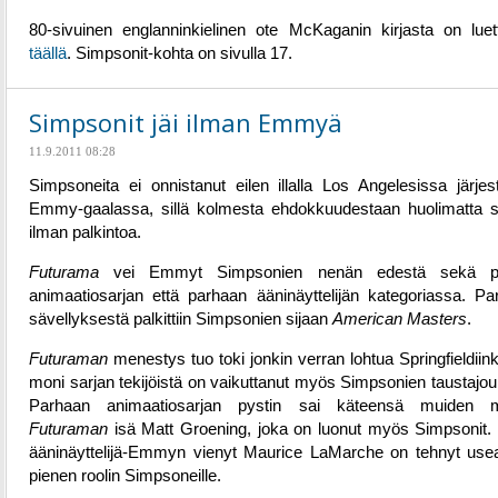
80-sivuinen englanninkielinen ote McKaganin kirjasta on luet
täällä
. Simpsonit-kohta on sivulla 17.
Simpsonit jäi ilman Emmyä
11.9.2011 08:28
Simpsoneita ei onnistanut eilen illalla Los Angelesissa järjes
Emmy-gaalassa, sillä kolmesta ehdokkuudestaan huolimatta sa
ilman palkintoa.
Futurama
vei Emmyt Simpsonien nenän edestä sekä p
animaatiosarjan että parhaan ääninäyttelijän kategoriassa. Pa
sävellyksestä palkittiin Simpsonien sijaan
American Masters
.
Futuraman
menestys tuo toki jonkin verran lohtua Springfieldiinki
moni sarjan tekijöistä on vaikuttanut myös Simpsonien taustajou
Parhaan animaatiosarjan pystin sai käteensä muiden 
Futuraman
isä Matt Groening, joka on luonut myös Simpsonit. 
ääninäyttelijä-Emmyn vienyt Maurice LaMarche on tehnyt u
pienen roolin Simpsoneille.