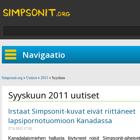
Navigaatio
Simpsonit.org
»
Uutiset
»
2011
» Syyskuu
Syyskuun 2011 uutiset
Irstaat Simpsonit-kuvat eivät riittäneet
lapsipornotuomioon Kanadassa
27.9.2011 17:02
Kanadalaismiehen hallusta löytyneet roisit Simpsonit-aiheise