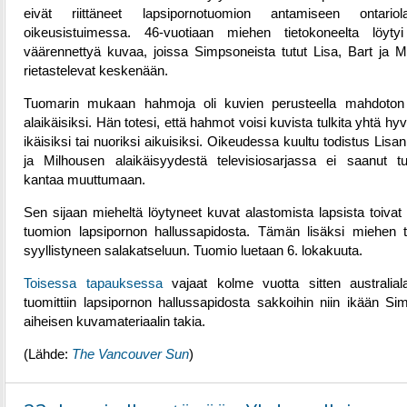
eivät riittäneet lapsipornotuomion antamiseen ontariola
oikeusistuimessa. 46-vuotiaan miehen tietokoneelta löyty
väärennettyä kuvaa, joissa Simpsoneista tutut Lisa, Bart ja M
rietastelevat keskenään.
Tuomarin mukaan hahmoja oli kuvien perusteella mahdoton
alaikäisiksi. Hän totesi, että hahmot voisi kuvista tulkita yhtä hyvi
ikäisiksi tai nuoriksi aikuisiksi. Oikeudessa kuultu todistus Lisan
ja Milhousen alaikäisyydestä televisiosarjassa ei saanut t
kantaa muuttumaan.
Sen sijaan mieheltä löytyneet kuvat alastomista lapsista toivat 
tuomion lapsipornon hallussapidosta. Tämän lisäksi miehen to
syyllistyneen salakatseluun. Tuomio luetaan 6. lokakuuta.
Toisessa tapauksessa
vajaat kolme vuotta sitten australial
tuomittiin lapsipornon hallussapidosta sakkoihin niin ikään Sim
aiheisen kuvamateriaalin takia.
(Lähde:
The Vancouver Sun
)