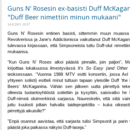
Guns N' Rosesin ex-basisti Duff McKagan
"Duff Beer nimettiin minun mukaani"
14.9.2011 19:57
Guns N' Rosesin entinen basisti, sittemmin muun muassa 
Revolverissa ja Jane's Addictionissa vaikuttanut Duff McKagan
tulevassa kirjassaan, että Simpsoneista tuttu Duff-olut nimettii
mukaansa.
"Kun Guns N' Roses alkoi päästä pinnalle, join paljon", 
kirjoittaa lokakuussa ilmestyvässä
It's So Easy (and Other 
teoksessaan. "Vuonna 1988 MTV esitti konsertin, jossa Axl
yhtyeen solisti) esitteli minut tuttuun tapaan yleisölle Duff 'the
Beers' McKaganina. Vähän sen jälkeen uutta piirrettyä te
olleesta tuotantoyhtiöstä soitettiin ja kysyttiin, saisivatko he
Duff-nimeä olutmerkkinä sarjassa. Naureskelin, että siitä vai
juttu kuulosti joltain halvalta taideprojektilta – kuka oikeast
piirrettyjä aikuisille?"
"Enpä osannut aavistaa, että sarjasta tulisi Simpsonit ja parin
päästä joka paikassa näkyisi Duff-laseja."