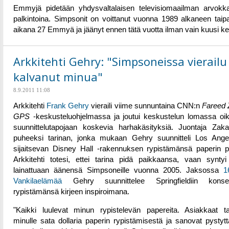
Emmyjä pidetään yhdysvaltalaisen televisiomaailman arvokk
palkintoina. Simpsonit on voittanut vuonna 1989 alkaneen taip
aikana 27 Emmyä ja jäänyt ennen tätä vuotta ilman vain kuusi ke
Arkkitehti Gehry: "Simpsoneissa vierailu
kalvanut minua"
8.9.2011 11:08
Arkkitehti
Frank Gehry
vieraili viime sunnuntaina CNN:n
Fareed 
GPS
-keskusteluohjelmassa ja joutui keskustelun lomassa o
suunnittelutapojaan koskevia harhakäsityksiä. Juontaja Zakar
puheeksi tarinan, jonka mukaan Gehry suunnitteli Los Ange
sijaitsevan Disney Hall -rakennuksen rypistämänsä paperin po
Arkkitehti totesi, ettei tarina pidä paikkaansa, vaan synty
lainattuaan äänensä Simpsoneille vuonna 2005. Jaksossa
1
Vankilaelämää
Gehry suunnittelee Springfieldiin konsertt
rypistämänsä kirjeen inspiroimana.
"Kaikki luulevat minun rypistelevän papereita. Asiakkaat ta
minulle sata dollaria paperin rypistämisestä ja sanovat pystyt