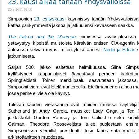
23. kausi alkaa tänään Yhdysvalloissa
25.9.2011 09:08
Simpsonien
23. esityskausi
käynnistyy tänään Yhdysvalloissa
kattaa parikymmentä jaksoa ja jatkuu ensi kevääseen saakka.
The Falcon and the D'ohman
-nimisessä avausjaksossa
ystävystyy kipeistä muistoista kärsivän entisen CIA-agentin 
Jaksossa selviää myös, miten yleisö äänesti
Nedin ja Ednan
s
jatkumisesta.
Sarjan 500. jakso esitetään helmikuussa. Siinä Simpso
kyllästyneet kaupunkilaiset äänestävät perheen karkotta
Springfieldistä. Toinen merkkipaalu saavutetaan jaksossa
Simpsonit vierailevat Etelämantereella. Etelämanner on ainoa m
jossa perhe ei vielä ole käynyt.
Tulevan kauden vierasääniä ovat muiden muassa näyttelijät
Sutherland ja Andy Garcia, muusikot Lady Gaga ja Ted N
julkkiskokit Gordon Ramsay ja Tom Colicchio sekä kirjaili
Gaiman. Theodore Rooseveltista tulee puolestaan ensim
Simpsoneissa vieraillut presidentti, tosin lähes sata vuotta
arkistoäänitteen muodossa.