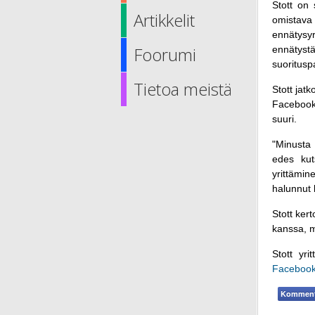
Stott on
Artikkelit
omistava
ennätysyr
Foorumi
ennätyst
suoritusp
Tietoa meistä
Stott jat
Facebooki
suuri.
"Minusta 
edes kut
yrittämin
halunnut 
Stott ker
kanssa, m
Stott yri
Facebook
Komment