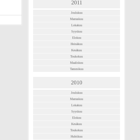
2011
Joulukuu
Marraskuu
Lokakuu
Syyskuu
Elokuu
Heinäkuu
Kesäkuu
Toukokuu
Maaliskuu
Tammikuu
2010
Joulukuu
Marraskuu
Lokakuu
Syyskuu
Elokuu
Kesäkuu
Toukokuu
Huhtikuu