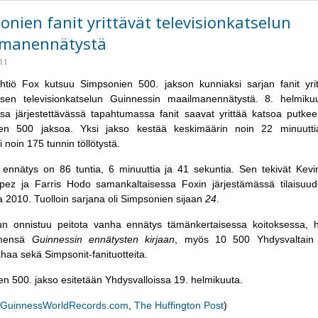
onien fanit yrittävät televisionkatselun
lmanennätystä
:11
oyhtiö Fox kutsuu Simpsonien 500. jakson kunniaksi sarjan fanit yr
aisen televisionkatselun Guinnessin maailmanennätystä. 8. helmik
sa järjestettävässä tapahtumassa fanit saavat yrittää katsoa putkee
en 500 jaksoa. Yksi jakso kestää keskimäärin noin 22 minuutti
si noin 175 tunnin töllötystä.
 ennätys on 86 tuntia, 6 minuuttia ja 41 sekuntia. Sen tekivät Kev
opez ja Farris Hodo samankaltaisessa Foxin järjestämässä tilaisuu
a 2010. Tuolloin sarjana oli Simpsonien sijaan
24
.
un onnistuu peitota vanha ennätys tämänkertaisessa koitoksessa, 
imensä
Guinnessin ennätysten kirjaan
, myös 10 500 Yhdysvaltain d
ahaa sekä Simpsonit-fanituotteita.
n 500. jakso esitetään Yhdysvalloissa 19. helmikuuta.
GuinnessWorldRecords.com
,
The Huffington Post
)