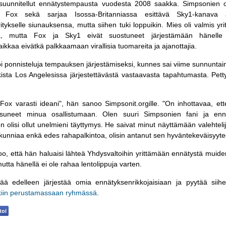
 suunnitellut ennätystempausta vuodesta 2008 saakka. Simpsonien 
 Fox sekä sarjaa Isossa-Britanniassa esittävä Sky1-kanava a
itykselle siunauksensa, mutta siihen tuki loppuikin. Mies oli valmis yr
ä, mutta Fox ja Sky1 eivät suostuneet järjestämään hänelle j
aikkaa eivätkä palkkaamaan virallisia tuomareita ja ajanottajia.
koi ponnisteluja tempauksen järjestämiseksi, kunnes sai viime sunnuntai
sta Los Angelesissa järjestettävästä vastaavasta tapahtumasta. Pett
Fox varasti ideani", hän sanoo Simpsonit.orgille. "On inhottavaa, ett
suneet minua osallistumaan. Olen suuri Simpsonien fani ja enn
en olisi ollut unelmieni täyttymys. He saivat minut näyttämään valehtelij
kunniaa enkä edes rahapalkintoa, olisin antanut sen hyväntekeväisyyte
too, että hän haluaisi lähteä Yhdysvaltoihin yrittämään ennätystä muide
utta hänellä ei ole rahaa lentolippuja varten.
ttää edelleen järjestää omia ennätyksenrikkojaisiaan ja pyytää sii
iin perustamassaan ryhmässä
.
oi