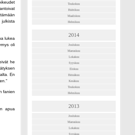
oikeudet
Toukokuu
ntoivat
Huhtikuu
ittämään
Maaliskuu
ulkista
Helmikuu
2014
na lukea
ymys oli
Joulukuu
Marraskuu
Lokakuu
eivät he
Syyskuu
ätyksen
Elokuu
alta. En
Heinäkuu
en."
Kesäkuu
Toukokuu
n fanien
Helmikuu
2013
hen apua
Joulukuu
Marraskuu
Lokakuu
Syyskuu