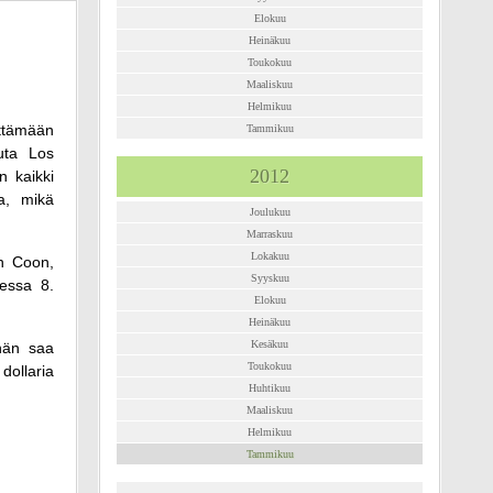
Elokuu
Heinäkuu
Toukokuu
Maaliskuu
Helmikuu
ittämään
Tammikuu
uuta Los
2012
n kaikki
a, mikä
Joulukuu
Marraskuu
Lokakuu
in Coon,
Syyskuu
dessa 8.
Elokuu
Heinäkuu
Kesäkuu
hän saa
Toukokuu
ollaria
Huhtikuu
Maaliskuu
Helmikuu
Tammikuu