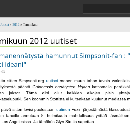
Uutiset
»
2012
» Tammikuu
ikuun 2012 uutiset
manennätystä hamunnut Simpsonit-fani: 
i ideani"
9:03
tta sitten Simpsonit.org
uutisoi
monen muun tahon tavoin walesilai
ityksestä päästä
Guinnessin ennätysten kirjaan
katsomalla peräkkäi
ien jaksot. Tämä olisi ollut kaikkien aikojen pisin yhtäja
nkatseluputki. Sen koommin Stottista ei kuitenkaan kuulunut mediassa m
äivä sitten levisi puolestaan
uutinen
Foxin järjestämästä tilaisuudest
en faneille annetaan 8. helmikuuta mahdollisuus yrittää täsmälle
 Los Angelesissa. Ja tämäkös Glyn Stottia sapettaa.