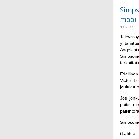
Simps
maai
9.1.2012 17
Televisi
yhtämitt
Angelesis
Simpsoni
tarkoittai
Edellinen
Victor L
joulukuut
Jos jonk
paitsi n
palkintor
Simpsonie
(Lähteet: