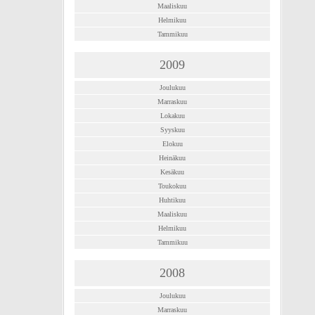
Maaliskuu
Helmikuu
Tammikuu
2009
Joulukuu
Marraskuu
Lokakuu
Syyskuu
Elokuu
Heinäkuu
Kesäkuu
Toukokuu
Huhtikuu
Maaliskuu
Helmikuu
Tammikuu
2008
Joulukuu
Marraskuu