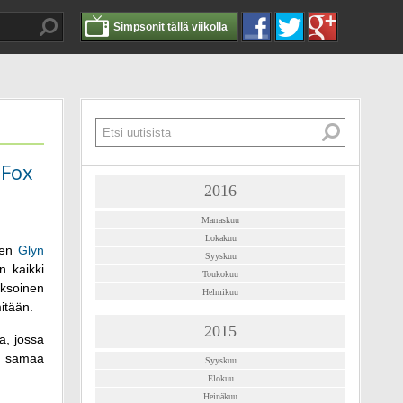
Simpsonit tällä viikolla
"Fox
2016
Marraskuu
Lokakuu
sen
Glyn
Syyskuu
n kaikki
Toukokuu
ksoinen
Helmikuu
itään.
2015
a, jossa
en samaa
Syyskuu
Elokuu
Heinäkuu