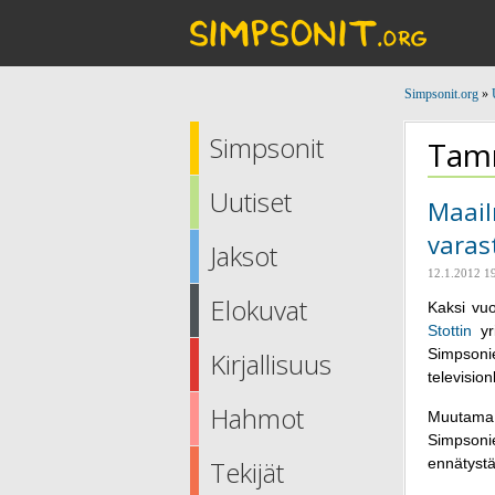
Simpsonit.org
»
Simpsonit
Tamm
Uutiset
Maail
varast
Jaksot
12.1.2012 1
Elokuvat
Kaksi vuo
Stottin
yr
Simpson
Kirjallisuus
televisio
Hahmot
Muutama p
Simpsoni
Tekijät
ennätystä