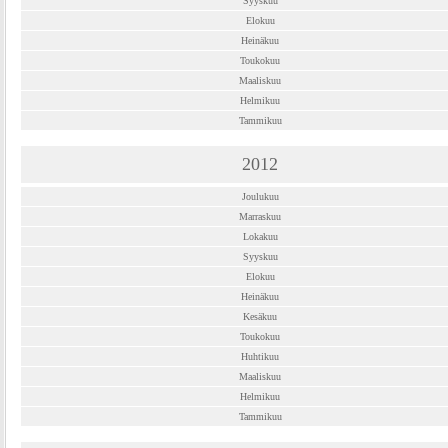
Syyskuu
Elokuu
Heinäkuu
Toukokuu
Maaliskuu
Helmikuu
Tammikuu
2012
Joulukuu
Marraskuu
Lokakuu
Syyskuu
Elokuu
Heinäkuu
Kesäkuu
Toukokuu
Huhtikuu
Maaliskuu
Helmikuu
Tammikuu