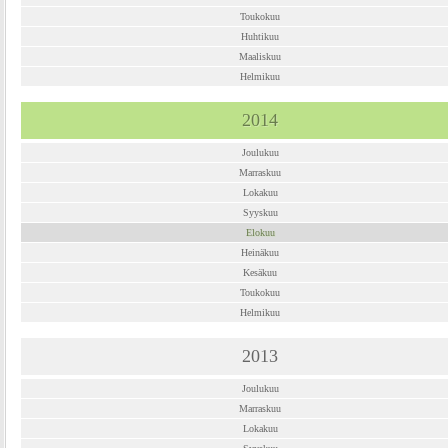
Toukokuu
Huhtikuu
Maaliskuu
Helmikuu
2014
Joulukuu
Marraskuu
Lokakuu
Syyskuu
Elokuu
Heinäkuu
Kesäkuu
Toukokuu
Helmikuu
2013
Joulukuu
Marraskuu
Lokakuu