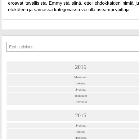
eroavat tavallisista Emmyistä siinä, ettei ehdokkaiden nimiä jul
etukäteen ja samassa kategoriassa voi olla useampi voittaja.
2016
Marraskuu
Lokakuu
Syyskuu
Toukokuu
Helmikuu
2015
Syyskuu
Elokuu
Heinäkuu