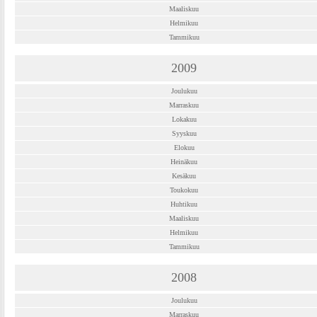
Maaliskuu
Helmikuu
Tammikuu
2009
Joulukuu
Marraskuu
Lokakuu
Syyskuu
Elokuu
Heinäkuu
Kesäkuu
Toukokuu
Huhtikuu
Maaliskuu
Helmikuu
Tammikuu
2008
Joulukuu
Marraskuu