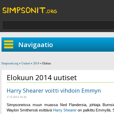
Navigaatio
Simpsonit.org
»
Uutiset
»
2014
» Elokuu
Elokuun 2014 uutiset
Harry Shearer voitti vihdoin Emmyn
17.8.2014 16:36
Simpsoneissa muun muassa Ned Flandersia, johtaja Burnsi
Waylon Smithersiä esittävä
Harry Shearer
on palkittu Emmyllä. 