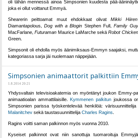
oli tähän mennessä ainoa Simpsonien kuudesta pää-ääninäyttel
joka ei ollut voittanut Emmyä.
Shearerin peittoamat muut ehdokkaat olivat
Mikki Hiiren
Diamantapolous,
Dog with a Blogin
Stephen Full,
Family Gu
MacFarlane,
Futuraman
Maurice LaMarche sekä
Robot Chicken
Green.
Simpsonit oli ehdolla myös äänimiksaus-Emmyn saajaksi, mutt
kategoriassa sarja jäi nuolemaan näppejään.
Simpsonien animaattorit palkittiin Emmy
1.8.2014 20:21
Yhdysvaltain televisioakatemia on myöntänyt joukon Emmy-pal
animaatioalan ammattilaisille.
Kymmenen palkitun
joukossa on
Simpsonien parissa työskentelevää henkilöä: värisuunnittelij
Malanitchev
sekä taustasuunnittelija
Charles Ragins
.
Ragins voitti saman palkinnon myös vuonna 2010.
Kyseiset palkinnot ovat niin sanottuja tuomaroituja Emmyjä