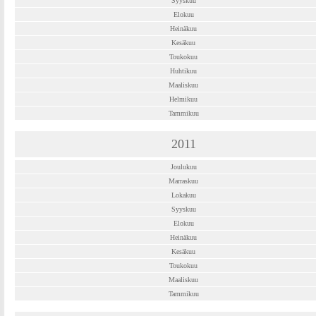
Syyskuu
Elokuu
Heinäkuu
Kesäkuu
Toukokuu
Huhtikuu
Maaliskuu
Helmikuu
Tammikuu
2011
Joulukuu
Marraskuu
Lokakuu
Syyskuu
Elokuu
Heinäkuu
Kesäkuu
Toukokuu
Maaliskuu
Tammikuu