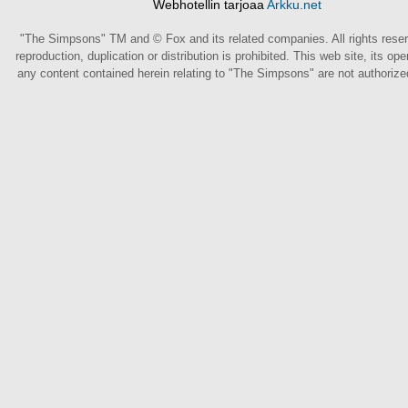
Webhotellin tarjoaa
Arkku.net
"The Simpsons" TM and © Fox and its related companies. All rights rese
reproduction, duplication or distribution is prohibited. This web site, its op
any content contained herein relating to "The Simpsons" are not authoriz