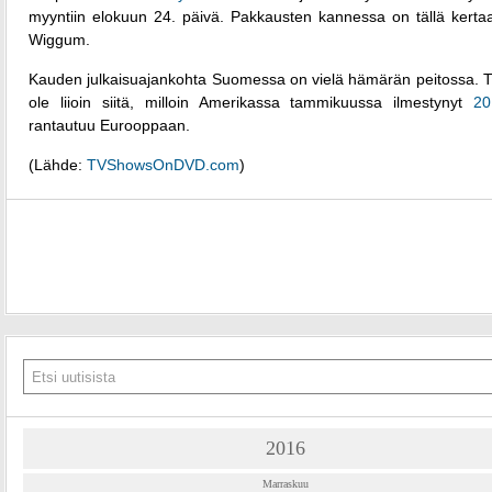
myyntiin elokuun 24. päivä. Pakkausten kannessa on tällä kerta
Wiggum.
Kauden julkaisuajankohta Suomessa on vielä hämärän peitossa. Ti
ole liioin siitä, milloin Amerikassa tammikuussa ilmestynyt
20
rantautuu Eurooppaan.
(Lähde:
TVShowsOnDVD.com
)
2016
Marraskuu