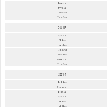
Lokakuu
Syyskuu
Toukokuu
Helmikuu
2015
Syyskuu
Elokuu
Heinäkuu
Toukokuu
Huhtikuu
Maaliskuu
Helmikuu
2014
Joulukuu
Marraskuu
Lokakuu
Syyskuu
Elokuu
Heinäkuu